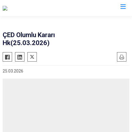
Diyarbakır
ÇED Olumlu Kararı
Hk(25.03.2026)
Bismil
Kocaköy
Çermik
Kulp
Çınar
Lice
25.03.2026
Çüngüş
Silvan
Dicle
Bağlar
Eğil
Kayapınar
Ergani
Yenişehir
Hani
Sur
Hazro