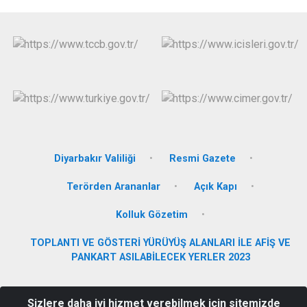
Diyarbakır Valiliği
Resmi Gazete
Terörden Arananlar
Açık Kapı
Kolluk Gözetim
TOPLANTI VE GÖSTERİ YÜRÜYÜŞ ALANLARI İLE AFİŞ VE
PANKART ASILABİLECEK YERLER 2023
Kemertaş Mahallesi, Ziya Gökalp Cad. Hükümet Konağı, 21950
Sizlere daha iyi hizmet verebilmek için sitemizde
Ergani/Diyarbakır