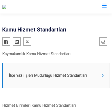
Diyarbakır
Kamu Hizmet Standartları
Bismil
Kocaköy
Çermik
Kulp
Kaymakamlık Kamu Hizmet Standartları
Çınar
Lice
Çüngüş
Silvan
Dicle
Bağlar
İlçe Yazı İşleri Müdürlüğü Hizmet Standartları
Eğil
Kayapınar
Ergani
Yenişehir
Hani
Sur
Hazro
Hizmet Birimleri Kamu Hizmet Standartları